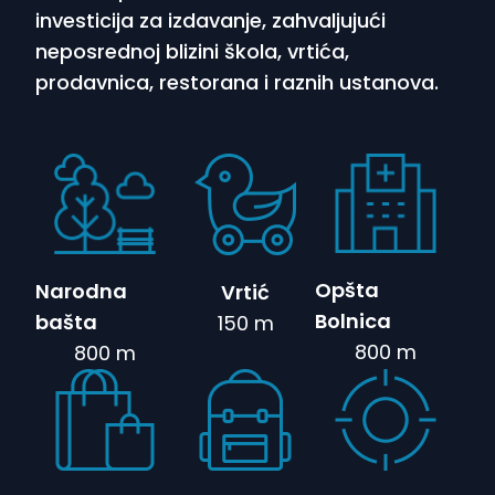
investicija za izdavanje, zahvaljujući
neposrednoj blizini škola, vrtića,
prodavnica, restorana i raznih ustanova.
Opšta
Narodna
Vrtić
Bolnica
bašta
150 m
800 m
800 m