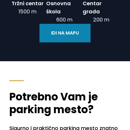
Tržni centar
Osnovna
Centar
1500 m
škola
grada
600 m
200 m
IDI NA MAPU
Potrebno Vam je
parking mesto?
Sigurno i praktično parking mesto znatno