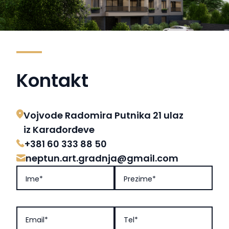
Kontakt
Vojvode Radomira Putnika 21 ulaz
iz Karađorđeve
+381 60 333 88 50
neptun.art.gradnja@gmail.com
Ime*
Prezime*
Email*
Tel*