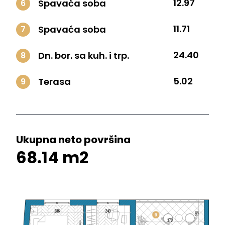
12.97
Spavaća soba
6
11.71
Spavaća soba
7
24.40
Dn. bor. sa kuh. i trp.
8
5.02
Terasa
9
Ukupna neto površina
68.14 m2