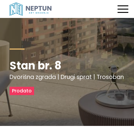
Stan br. 8
Dvorišna zgrada | Drugi sprat | Trosoban
Prodato