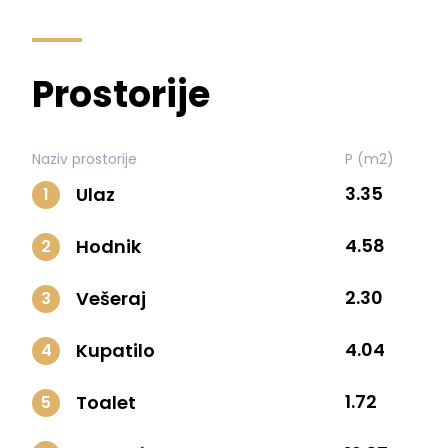
Prostorije
Naziv prostorije
P (m2)
3.35
Ulaz
1
4.58
Hodnik
2
2.30
Vešeraj
3
4.04
Kupatilo
4
1.72
Toalet
5