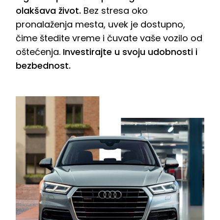
olakšava život.
Bez stresa oko
pronalaženja mesta, uvek je dostupno,
čime štedite vreme i čuvate vaše vozilo od
oštećenja.
Investirajte u svoju udobnosti i
bezbednost.