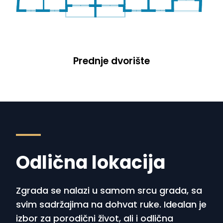
Prednje dvorište
Odlična lokacija
Zgrada se nalazi u samom srcu grada, sa
svim sadržajima na dohvat ruke. Idealan je
izbor za porodični život, ali i odlična