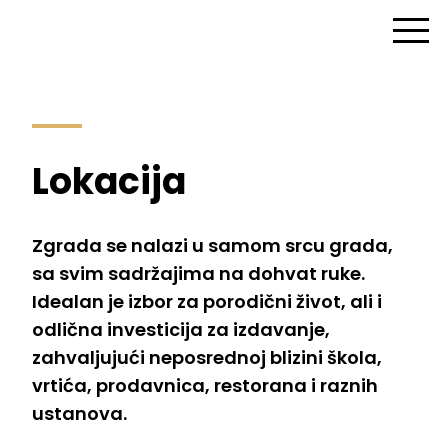
Lokacija
Zgrada se nalazi u samom srcu grada,
sa svim sadržajima na dohvat ruke.
Idealan je izbor za porodični život, ali i
odlična investicija za izdavanje,
zahvaljujući neposrednoj blizini škola,
vrtića, prodavnica, restorana i raznih
ustanova.