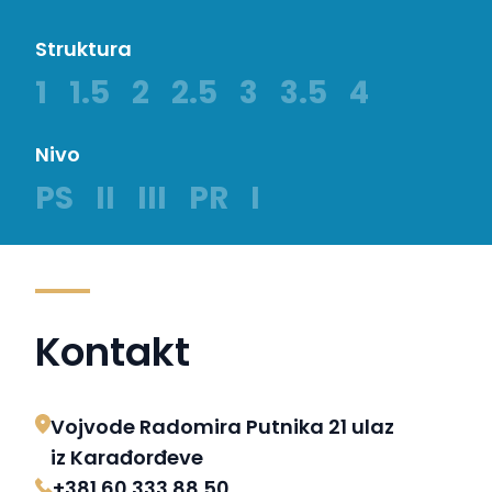
Struktura
1
1.5
2
2.5
3
3.5
4
Nivo
PS
II
III
PR
I
Kontakt
Vojvode Radomira Putnika 21 ulaz
iz Karađorđeve
+381 60 333 88 50