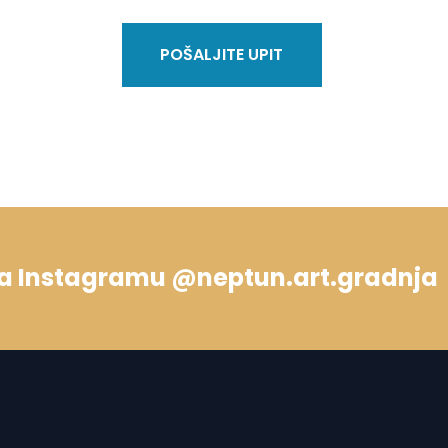
POŠALJITE UPIT
 na Instagramu @neptun.art.gradnja