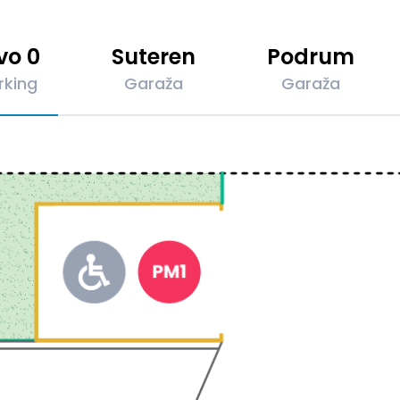
vo 0
Suteren
Podrum
rking
Garaža
Garaža