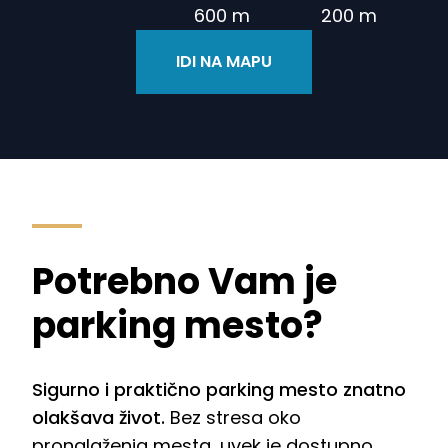
600 m
200 m
IDI NA MAPU
Potrebno Vam je
parking mesto?
Sigurno i praktično parking mesto znatno
olakšava život.
Bez stresa oko
pronalaženja mesta, uvek je dostupno,