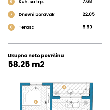
7.68
Kuh. sa trp.
6
22.05
Dnevni boravak
7
5.50
Terasa
8
Ukupna neto površina
58.25 m2