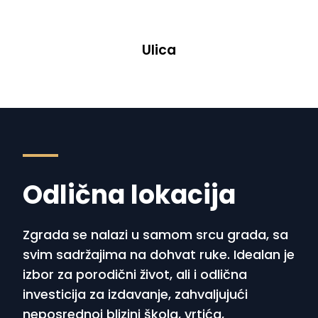
Ulica
Odlična lokacija
Zgrada se nalazi u samom srcu grada, sa
svim sadržajima na dohvat ruke. Idealan je
izbor za porodični život, ali i odlična
investicija za izdavanje, zahvaljujući
neposrednoj blizini škola, vrtića,