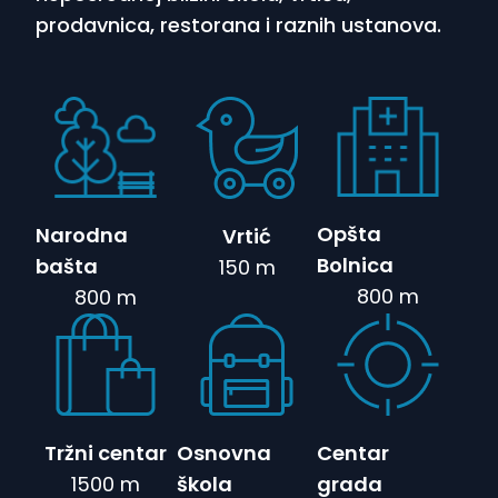
prodavnica, restorana i raznih ustanova.
Opšta
Narodna
Vrtić
Bolnica
bašta
150 m
800 m
800 m
Tržni centar
Osnovna
Centar
1500 m
škola
grada