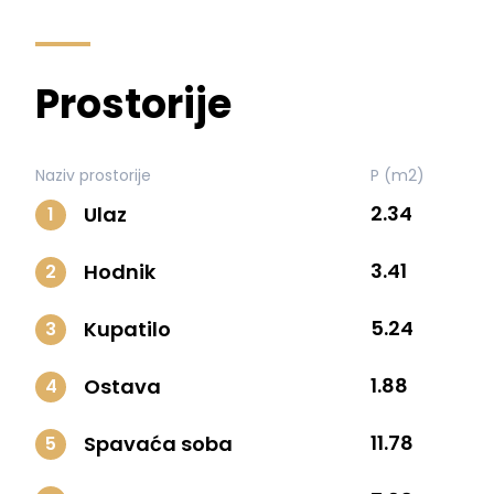
Prostorije
Naziv prostorije
P (m2)
2.34
Ulaz
1
3.41
Hodnik
2
5.24
Kupatilo
3
1.88
Ostava
4
11.78
Spavaća soba
5