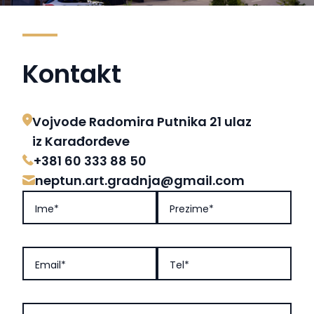
Kontakt
Vojvode Radomira Putnika 21 ulaz
iz Karađorđeve
+381 60 333 88 50
neptun.art.gradnja@gmail.com
Ime*
Prezime*
Email*
Tel*