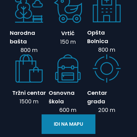
Opšta
Narodna
Vrtić
Bolnica
bašta
150 m
800 m
800 m
Tržni centar
Osnovna
Centar
1500 m
škola
grada
600 m
200 m
IDI NA MAPU