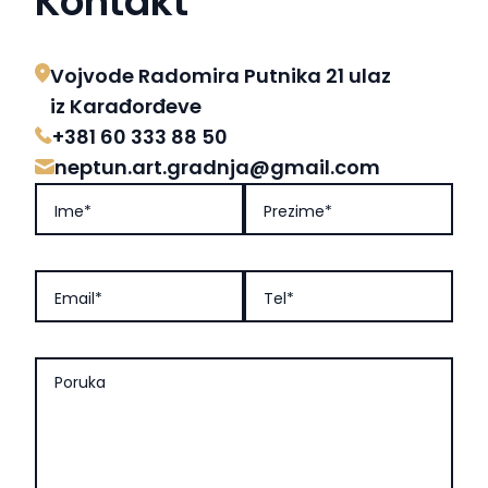
Kontakt
Vojvode Radomira Putnika 21 ulaz
iz Karađorđeve
+381 60 333 88 50
neptun.art.gradnja@gmail.com
Ime*
Prezime*
Email*
Tel*
Poruka