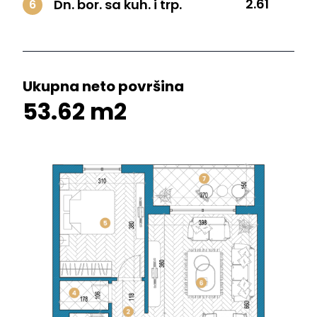
2.61
Dn. bor. sa kuh. i trp.
6
Ukupna neto površina
53.62 m2