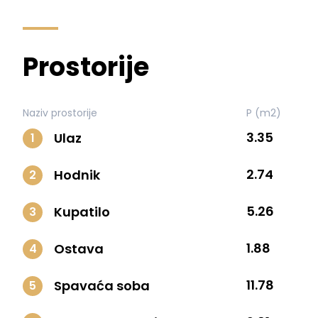
Prostorije
Naziv prostorije
P (m2)
3.35
Ulaz
1
2.74
Hodnik
2
5.26
Kupatilo
3
1.88
Ostava
4
11.78
Spavaća soba
5