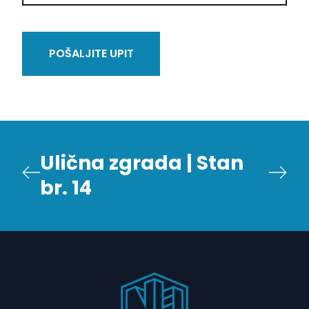
POŠALJITE UPIT
Ulična zgrada | Stan
br. 14